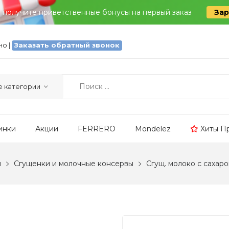
и получите приветственные бонусы на первый заказ
Зар
тно
|
Заказать обратный звонок
инки
Акции
FERRERO
Mondelez
Хиты П
ы
Сгущенки и молочные консервы
Сгущ. молоко с сахар