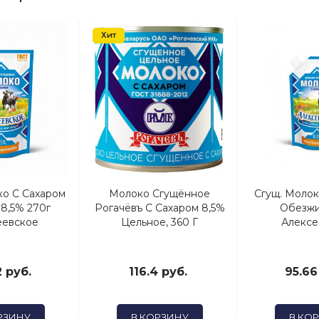
Хит
ко С Сахаром
Молоко Сгущённое
Сгущ. Молок
8,5% 270г
Рогачёвъ С Сахаром 8,5%
Обезжи
еевское
Цельное, 360 Г
Алексе
 руб.
116.4 руб.
95.66
РЗИНУ
В КОРЗИНУ
В КО