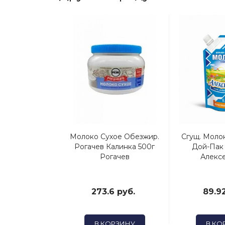
 Цельное
Молоко Сухое Обезжир.
Сгущ. Моло
е С Сахаром
Рогачев Калинка 500г
Дой-Пак 
Глубокое)
Рогачев
Алекс
 руб.
273.6 руб.
89.92
ОРЗИНУ
В КОРЗИНУ
В КО