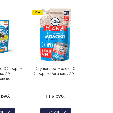
Хит
о С Сахаром
Сгущённое Молоко С
Сгущ. Молоко
р. 270г
Сахаром Рогачёвъ, 270г
Сахаром И
евское
Палочка
 руб.
111.6 руб.
54 р
РЗИНУ
В КОРЗИНУ
В КОР