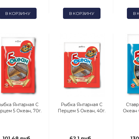
В КОРЗИНУ
В КОРЗИНУ
В 
ыбка Янтарная С
Рыбка Янтарная С
Став
рцем 5 Океан, 70г.
Перцем 5 Океан, 40г.
Океан 
101.48 руб.
62.1 руб.
130