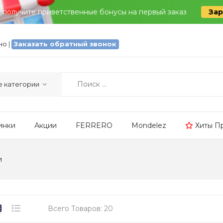
и получите приветственные бонусы на первый заказ
Зар
тно
|
Заказать обратный звонок
инки
Акции
FERRERO
Mondelez
Хиты П
и
Всего Товаров: 20