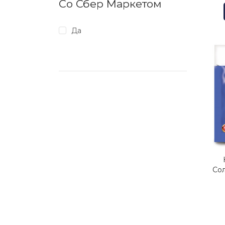
Со Сбер Маркетом
Да
Со