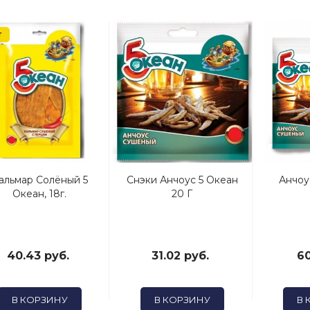
т
альмар Солёный 5
Снэки Анчоус 5 Океан
Анчоу
Океан, 18г.
20 Г
40.43 руб.
31.02 руб.
60
В КОРЗИНУ
В КОРЗИНУ
В 