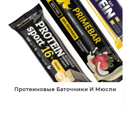
Протеиновые Баточники И Мюсли