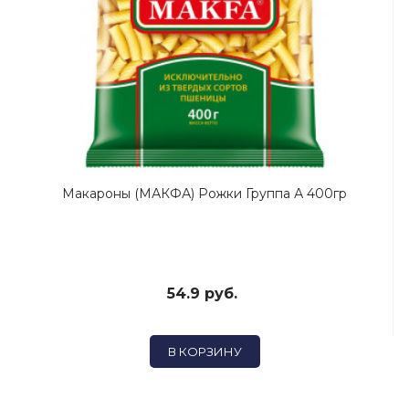
Макароны (МАКФА) Рожки Группа А 400гр
54.9 руб.
В КОРЗИНУ