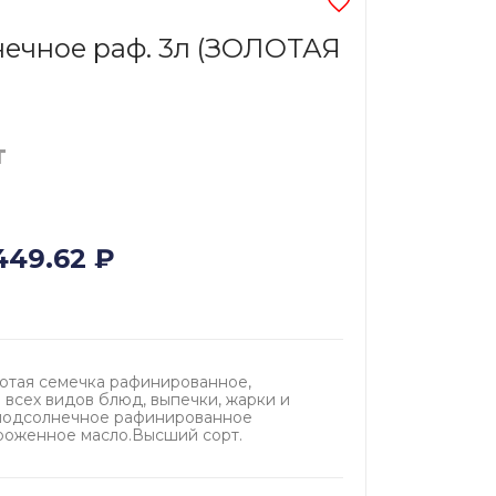
ечное раф. 3л (ЗОЛОТАЯ
т
449.62
₽
отая семечка рафинированное,
всех видов блюд, выпечки, жарки и
 подсолнечное рафинированное
оженное масло.Высший сорт.