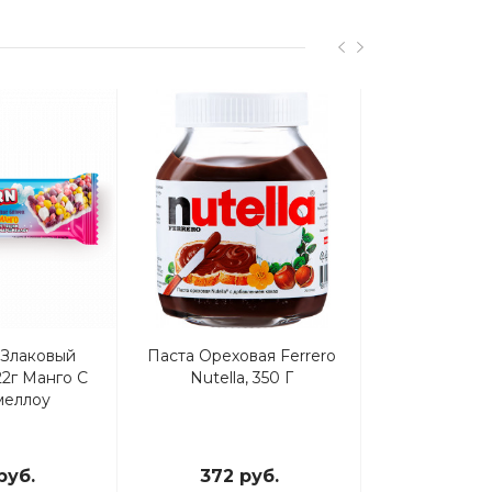
Акция
 Злаковый
Паста Ореховая Ferrero
Сударушка Ш
2г Манго С
Nutella, 350 Г
Фундук
еллоу
руб.
372 руб.
74.32