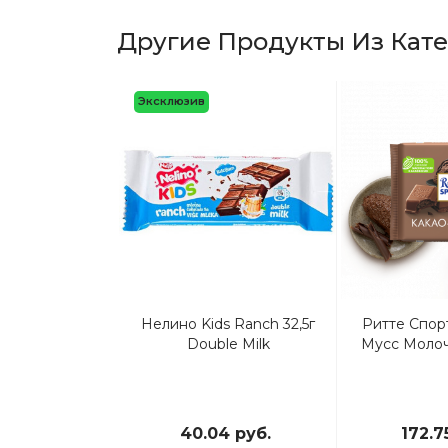
Другие Продукты Из Кат
Эксклюзив
околад 75гр
Нелино Kids Ranch 32,5г
Ритте Спорт
ький-Элитный
Double Milk
Мусс Молоч
 Какао
8 руб.
40.04 руб.
172.7