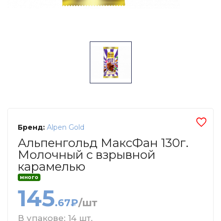
Бренд:
Alpen Gold
Альпенгольд МаксФан 130г.
Молочный с взрывной
карамелью
много
145
.67₽
/шт
В упакове: 14 шт.