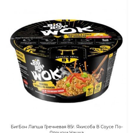
БигБон Лапша Гречневая 85г. Якисоба В Соусе По-
Японски Чашка