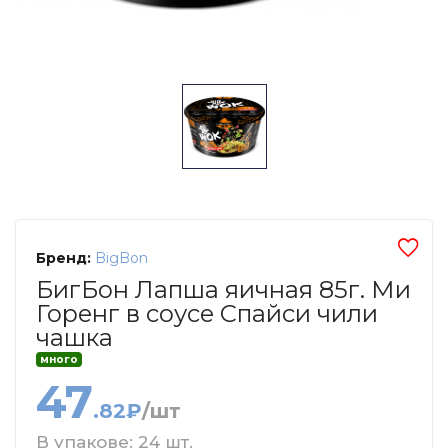
Бренд:
BigBon
БигБон Лапша яичная 85г. Ми
Горенг в соусе Спайси чили
чашка
много
47
.82₽
/шт
В упакове: 24 шт.