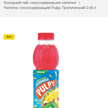
Холодный чай, сокосодержашие напитки
Напиток сокосодержащий Pulpy Тропический 0.45 л
Акция
Хит