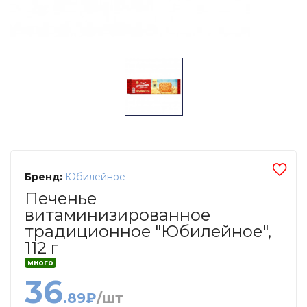
Бренд:
Юбилейное
Печенье
витаминизированное
традиционное "Юбилейное",
112 г
много
36
.89₽
/шт