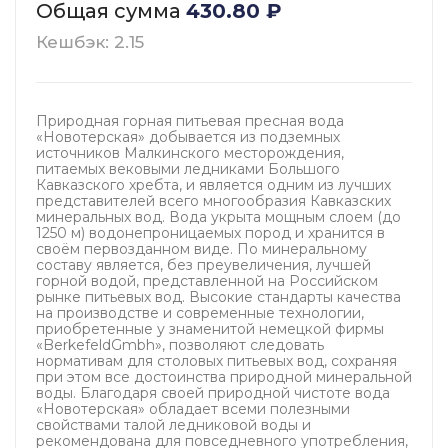
Общая сумма
430.80
₽
Кешбэк: 2.15
Природная горная питьевая пресная вода
«Новотерская» добывается из подземных
источников Малкинского месторождения,
питаемых вековыми ледниками Большого
Кавказского хребта, и является одним из лучших
представителей всего многообразия Кавказских
минеральных вод. Вода укрыта мощным слоем (до
1250 м) водонепроницаемых пород и хранится в
своём первозданном виде. По минеральному
составу является, без преувеличения, лучшей
горной водой, представленной на Российском
рынке питьевых вод. Высокие стандарты качества
на производстве и современные технологии,
приобретенные у знаменитой немецкой фирмы
«BerkefeldGmbh», позволяют следовать
нормативам для столовых питьевых вод, сохраняя
при этом все достоинства природной минеральной
воды. Благодаря своей природной чистоте вода
«Новотерская» обладает всеми полезными
свойствами талой ледниковой воды и
рекомендована для повседневного употребления,