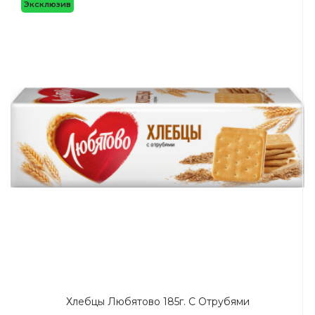
Эксклюзив
Хлебцы Любятово 185г. С Отрубями