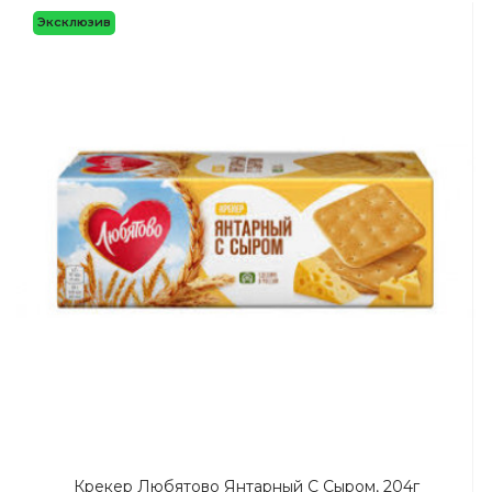
Эксклюзив
Крекер Любятово Янтарный С Сыром, 204г